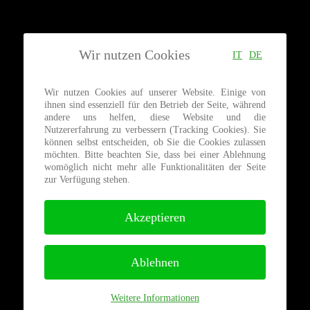
Wir nutzen Cookies
IT
DE
Wir nutzen Cookies auf unserer Website. Einige von
ihnen sind essenziell für den Betrieb der Seite, während
andere uns helfen, diese Website und die
Nutzererfahrung zu verbessern (Tracking Cookies). Sie
können selbst entscheiden, ob Sie die Cookies zulassen
möchten. Bitte beachten Sie, dass bei einer Ablehnung
womöglich nicht mehr alle Funktionalitäten der Seite
zur Verfügung stehen.
Akzeptieren
Ablehnen
Weitere Informationen