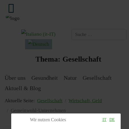
Sprache auswählen
Thema:
Gesellschaft
Über uns
Gesundheit
Natur
Gesellschaft
Aktuell & Blog
Aktuelle Seite:
Gesellschaft
Wirtschaft, Geld
Gemeinwohl-Unternehmen
Wir nutzen Cookies
IT
DE