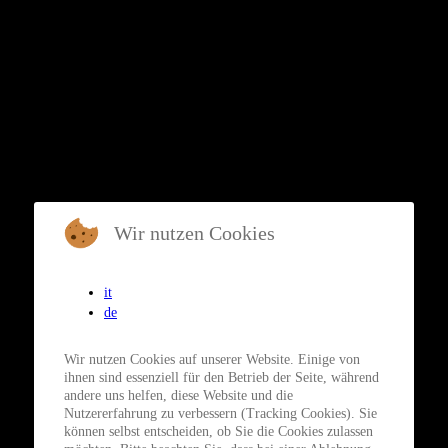
Wir nutzen Cookies
it
de
Wir nutzen Cookies auf unserer Website. Einige von
ihnen sind essenziell für den Betrieb der Seite, während
andere uns helfen, diese Website und die
Nutzererfahrung zu verbessern (Tracking Cookies). Sie
können selbst entscheiden, ob Sie die Cookies zulassen