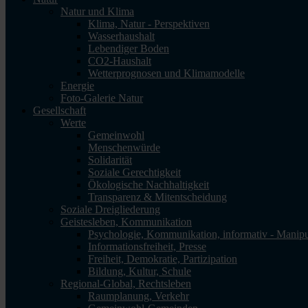
Natur und Klima
Klima, Natur - Perspektiven
Wasserhaushalt
Lebendiger Boden
CO2-Haushalt
Wetterprognosen und Klimamodelle
Energie
Foto-Galerie Natur
Gesellschaft
Werte
Gemeinwohl
Menschenwürde
Solidarität
Soziale Gerechtigkeit
Ökologische Nachhaltigkeit
Transparenz & Mitentscheidung
Soziale Dreigliederung
Geistesleben, Kommunikation
Psychologie, Kommunikation, informativ - Manipu
Informationsfreiheit, Presse
Freiheit, Demokratie, Partizipation
Bildung, Kultur, Schule
Regional-Global, Rechtsleben
Raumplanung, Verkehr